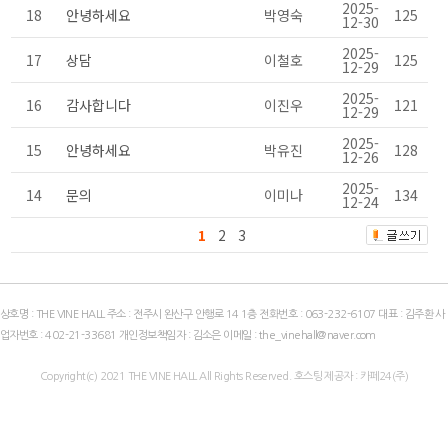
2025-
18
안녕하세요
박영숙
125
12-30
2025-
17
상담
이철호
125
12-29
2025-
16
감사합니다
이진우
121
12-29
2025-
15
안녕하세요
박유진
128
12-26
2025-
14
문의
이미나
134
12-24
1
2
3
상호명 : THE VINE HALL 주소 : 전주시 완산구 안행로 14 1층 전화번호 :
063-232-6107
대표 : 김주환 사
업자번호 :
402-21-33681
개인정보책임자 : 김소은 이메일 :
the_vinehall@naver.com
Copyright(c)
2021
THE VINE HALL All Rights Reserved. 호스팅 제공자 : 카페24(주)