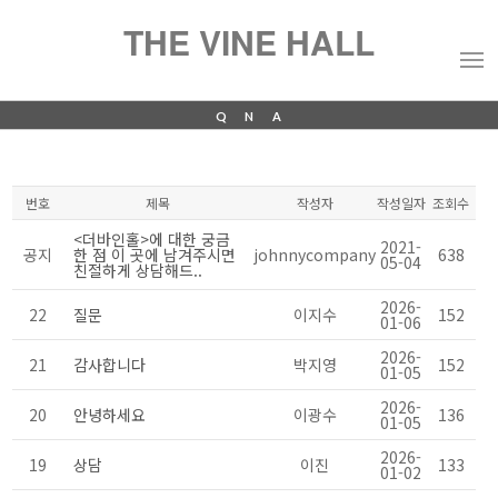
THE VINE HALL
QNA
번호
제목
작성자
작성일자
조회수
<더바인홀>에 대한 궁금
2021-
공지
한 점 이 곳에 남겨주시면
johnnycompany
638
05-04
친절하게 상담해드..
2026-
22
질문
이지수
152
01-06
2026-
21
감사합니다
박지영
152
01-05
2026-
20
안녕하세요
이광수
136
01-05
2026-
19
상담
이진
133
01-02