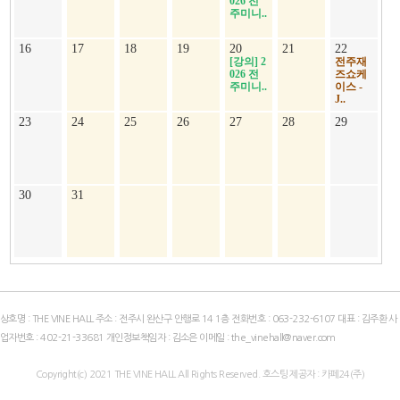
026 전
주미니..
16
17
18
19
20
21
22
[강의] 2
전주재
026 전
즈쇼케
주미니..
이스 -
J..
23
24
25
26
27
28
29
30
31
상호명 : THE VINE HALL 주소 : 전주시 완산구 안행로 14 1층 전화번호 :
063-232-6107
대표 : 김주환 사
업자번호 :
402-21-33681
개인정보책임자 : 김소은 이메일 :
the_vinehall@naver.com
Copyright(c)
2021
THE VINE HALL All Rights Reserved. 호스팅 제공자 : 카페24(주)