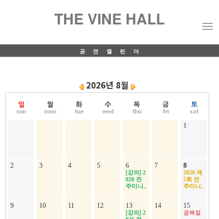
THE VINE HALL
공연캘린더
2026년 8월
1
2
3
4
5
6
7
8
[강의] 2
2026 제
026 전
5회 전
주미니..
주미니..
9
10
11
12
13
14
15
[강의] 2
광복절