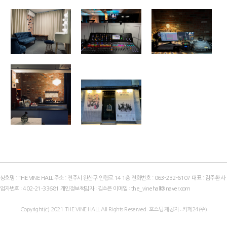
상호명 : THE VINE HALL 주소 : 전주시 완산구 안행로 14 1층 전화번호 :
063-232-6107
대표 : 김주환 사
업자번호 :
402-21-33681
개인정보책임자 : 김소은 이메일 :
the_vinehall@naver.com
Copyright(c)
2021
THE VINE HALL All Rights Reserved. 호스팅 제공자 : 카페24(주)